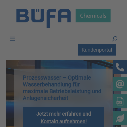
Zum Hauptinhalt springen
Kundenportal
Prozesswasser – Optimale
Wasserbehandlung für
maximale Betriebsleistung und
Anlagensicherheit
Jetzt mehr erfahren und
Kontakt aufnehmen!