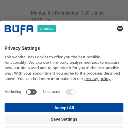
Montag bis Donnerstag: 7:30 Uhr bis
16:30 Uhr
Freitag: 7:30 Uhr bis 14:00 Uhr
chemikalien@buefa.de
BÜFA Chemikalien GmbH & Co. KG
Informationen
Social Media