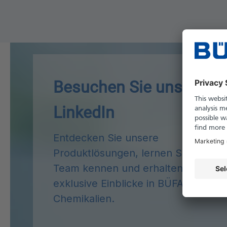
Besuchen Sie uns auf
LinkedIn
Entdecken Sie unsere
Produktlösungen, lernen Sie unser
Team kennen und erhalten Sie
exklusive Einblicke in BÜFA
Chemikalien.