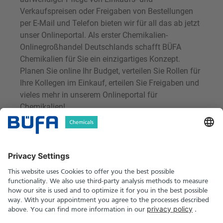
Verkaufspreisen oder Freigaben von Bestellungen
per E-Mail und Telefon bieten wir für all das ab jetzt
unser Onlineportal. Als erster Chemikalien-
Onlinegroßhandel Deutschlands schafft BÜFA
Chemikalien für Sie ein einzigartiges Konzept.
Planen Sie online Ihr Budget, verteilen Sie Rollen für
Ihre Kollegen im Einkauf, erteilen Sie Freigaben und
vieles mehr in unserem Onlineportal für
Chemikalien!
Weg vom traditionellen Chemikalienhandel, hin zur
schlanken und innovativen Lösung!