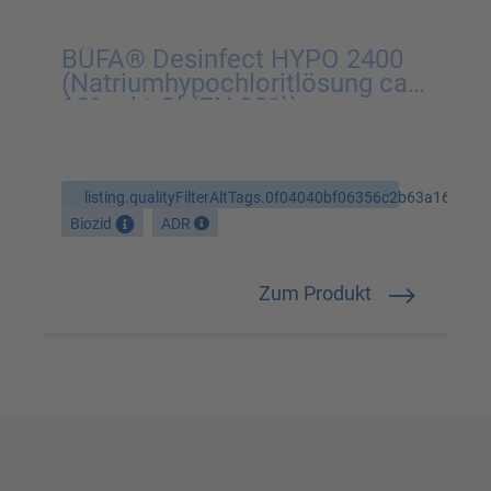
BÜFA® Desinfect HYPO 2400
(Natriumhypochloritlösung ca.
12% akt.Cl (EN 901))
Tech
Biozid
ADR
Zum Produkt