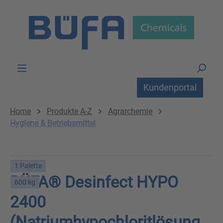
Zum Hauptinhalt springen
Kundenportal
Home
Produkte A-Z
Agrarchemie
Hygiene & Betriebsmittel
1 Palette
BÜFA® Desinfect HYPO
600 kg
2400
(Natriumhypochloritlösung