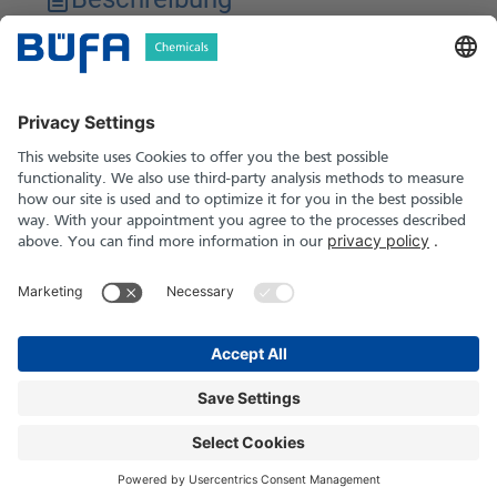
Technische Merkmale
Downloads
Sicherheitshinweise
BÜFA Chemikalien GmbH & Co. KG
Informationen
Social Media