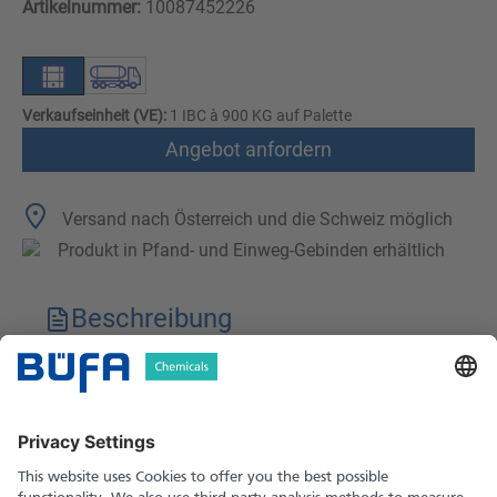
Artikelnummer:
10087452226
Verkaufseinheit (VE):
1 IBC à 900 KG auf Palette
Angebot anfordern
Versand nach Österreich und die Schweiz möglich
Produkt in Pfand- und Einweg-Gebinden erhältlich
Beschreibung
Technische Merkmale
Downloads
Sicherheitshinweise