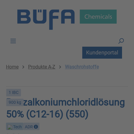
Zum Hauptinhalt springen
Kundenportal
Home
Produkte A-Z
Waschrohstoffe
1 IBC
Benzalkoniumchloridlösung
900 kg
50% (C12-16) (550)
Tech
ADR