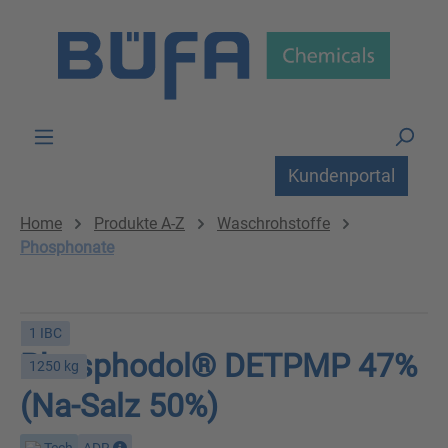
Zum Hauptinhalt springen
Kundenportal
Home
Produkte A-Z
Waschrohstoffe
Phosphonate
1 IBC
Phosphodol® DETPMP 47%
1250 kg
(Na-Salz 50%)