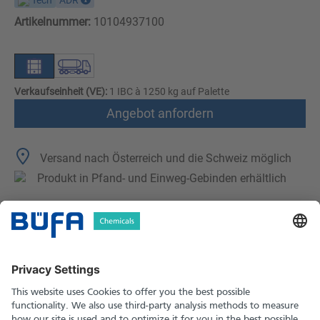
Tech
ADR
Artikelnummer:
10104937100
Verkaufseinheit (VE):
1 IBC à 1250 kg auf Palette
Angebot anfordern
Versand nach Österreich und die Schweiz möglich
Produkt in Pfand- und Einweg-Gebinden erhältlich
Technische Merkmale
Downloads
Sicherheitshinweise