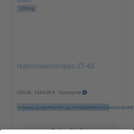
1250 kg
Natronwasserglas 37-40
CAS-Nr.
1344-09-8
|
Synonyme
Preis auf Anfrage