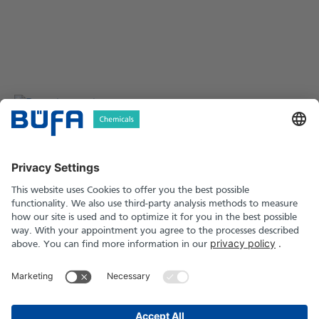
BÜFA Chemikalien GmbH & Co. KG