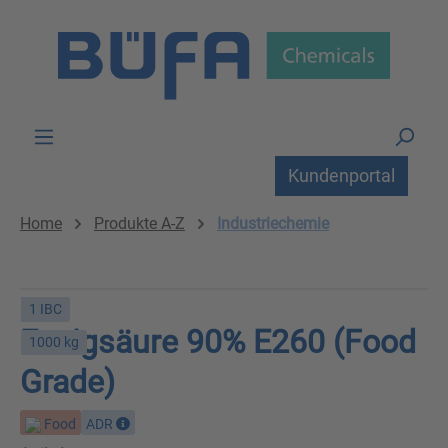
Zum Hauptinhalt springen
Kundenportal
Home
Produkte A-Z
Industriechemie
1 IBC
Essigsäure 90% E260 (Food
1000 kg
Grade)
Food
ADR