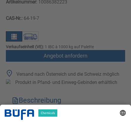
Artikelnummer:
10086382223
CAS-Nr.:
64-19-7
Verkaufseinheit (VE):
1 IBC à 1000 kg auf Palette
Angebot anfordern
Versand nach Österreich und die Schweiz möglich
Produkt in Pfand- und Einweg-Gebinden erhältlich
Beschreibung
Technische Merkmale
Downloads