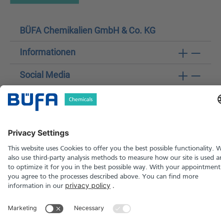
BÜFA Chemikalien GmbH & Co. KG
Informationen
Social Media