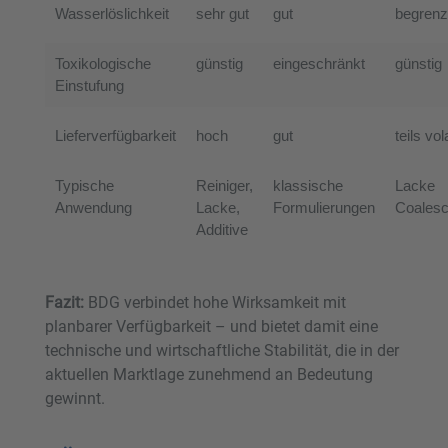
Wasserlöslichkeit
sehr gut
gut
begrenz
Toxikologische
günstig
eingeschränkt
günstig
Einstufung
Lieferverfügbarkeit
hoch
gut
teils vola
Typische
Reiniger,
klassische
Lacke
Anwendung
Lacke,
Formulierungen
Coalesc
Additive
Fazit:
BDG verbindet hohe Wirksamkeit mit
planbarer Verfügbarkeit – und bietet damit eine
technische und wirtschaftliche Stabilität, die in der
aktuellen Marktlage zunehmend an Bedeutung
gewinnt.