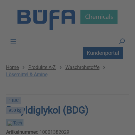
Zum Hauptinhalt springen
Kundenportal
Home
Produkte A-Z
Waschrohstoffe
Lösemittel & Amine
1 IBC
Butyldiglykol (BDG)
950 kg
Tech
Artikelnummer:
10001382029