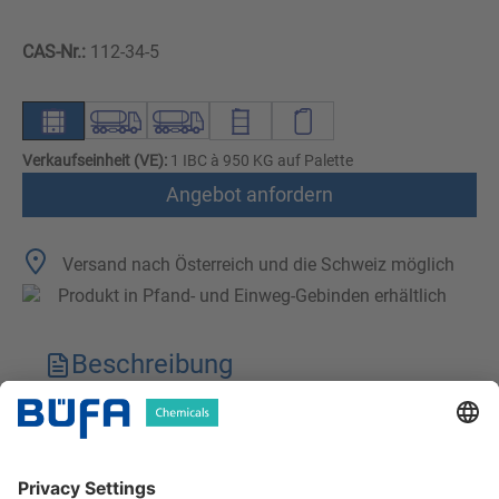
CAS-Nr.:
112-34-5
Verkaufseinheit (VE):
1 IBC à 950 KG auf Palette
Angebot anfordern
Versand nach Österreich und die Schweiz möglich
Produkt in Pfand- und Einweg-Gebinden erhältlich
Beschreibung
Technische Merkmale
Downloads