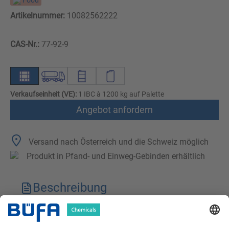
Food
Artikelnummer:
10082562222
CAS-Nr.:
77-92-9
Verkaufseinheit (VE):
1 IBC à 1200 kg auf Palette
Angebot anfordern
Versand nach Österreich und die Schweiz möglich
Produkt in Pfand- und Einweg-Gebinden erhältlich
Beschreibung
Technische Merkmale