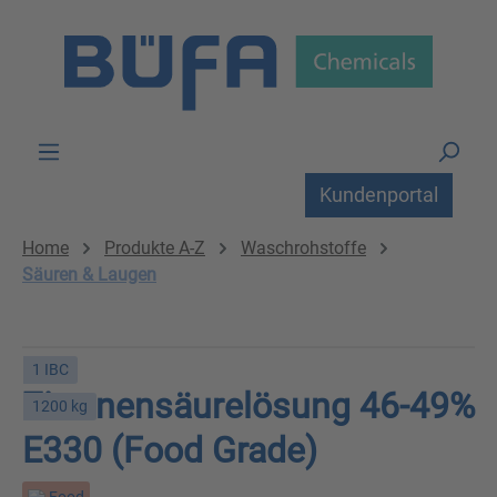
Zum Hauptinhalt springen
Kundenportal
Home
Produkte A-Z
Waschrohstoffe
Säuren & Laugen
1 IBC
Zitronensäurelösung 46-49%
1200 kg
E330 (Food Grade)