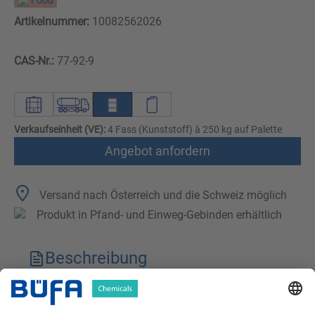
Food
Artikelnummer:
10082562026
CAS-Nr.:
77-92-9
Verkaufseinheit (VE):
4 Fass (Kunststoff) à 250 kg auf Palette
Angebot anfordern
Versand nach Österreich und die Schweiz möglich
Produkt in Pfand- und Einweg-Gebinden erhältlich
Beschreibung
Technische Merkmale