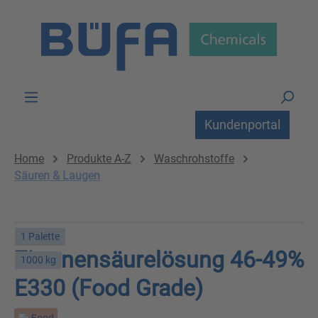
Zum Hauptinhalt springen
Kundenportal
Home
Produkte A-Z
Waschrohstoffe
Säuren & Laugen
1 Palette
Zitronensäurelösung 46-49%
1000 kg
E330 (Food Grade)