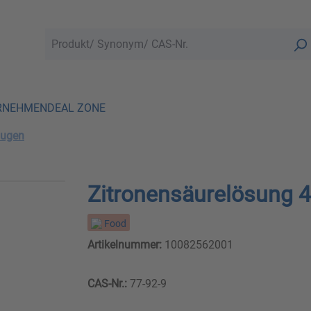
RNEHMEN
DEAL ZONE
augen
Zitronensäurelösung 
Food
Artikelnummer:
10082562001
CAS-Nr.:
77-92-9