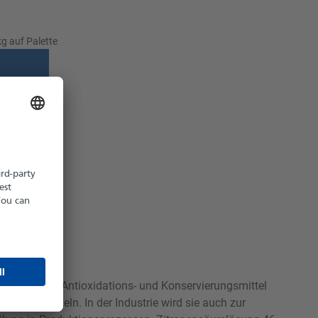
g auf Palette
z möglich
hältlich
reregulator, Antioxidations- und Konservierungsmittel
inkostartikeln. In der Industrie wird sie auch zur