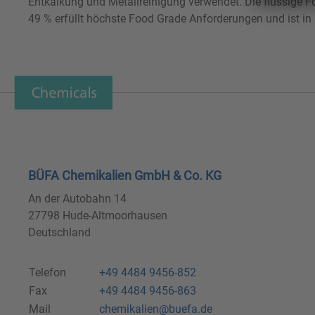
Entkalkung und Metallreinigung verwendet. Die flüssige 
49 % erfüllt höchste Food Grade Anforderungen und ist in I
BÜFA Chemikalien GmbH & Co. KG
An der Autobahn 14
27798 Hude-Altmoorhausen
Deutschland
Telefon
+49 4484 9456-852
Fax
+49 4484 9456-863
Mail
chemikalien@buefa.de