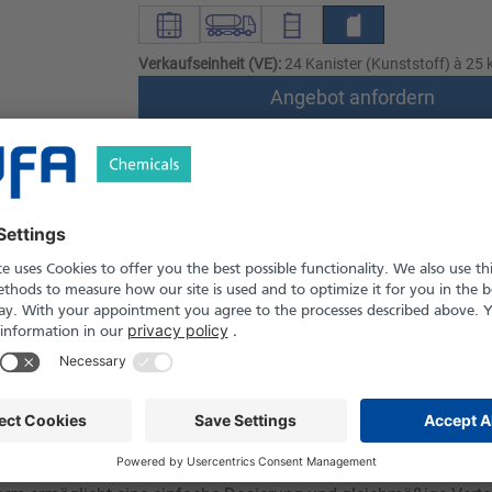
Verkaufseinheit (VE):
24 Kanister (Kunststoff) à 25 k
Angebot anfordern
Versand nach Österreich und die Schwei
Produkt in Pfand- und Einweg-Gebinden er
le
Downloads
Sicherheitshinweise
are, farblose, flüssige Form der Zitronensäure und wird als Säu
nd Haltbarmachung in Getränken, Milchprodukten, Süßwaren und Fe