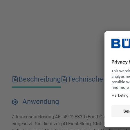
Beschreibung
Technische Merkma
Anwendung
Zitronensäurelösung 46–49 % E330 (Food Grade) ist eine kl
eingesetzt. Sie dient zur pH-Einstellung, Stabilisierung u