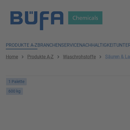
 Hauptinhalt springen
Zur Suche springen
Zur Hauptnavigation springen
PRODUKTE A-Z
BRANCHEN
SERVICE
NACHHALTIGKEIT
UNTE
Home
Produkte A-Z
Waschrohstoffe
Säuren & L
1 Palette
600 kg