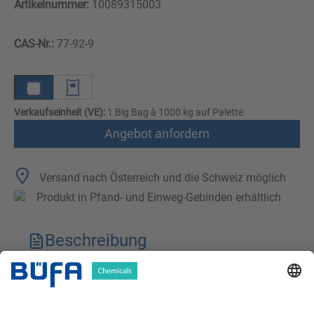
Artikelnummer:
10089315003
CAS-Nr.:
77-92-9
Verkaufseinheit (VE):
1 Big Bag à 1000 kg auf Palette
Angebot anfordern
Versand nach Österreich und die Schweiz möglich
Produkt in Pfand- und Einweg-Gebinden erhältlich
Beschreibung
Technische Merkmale
Downloads