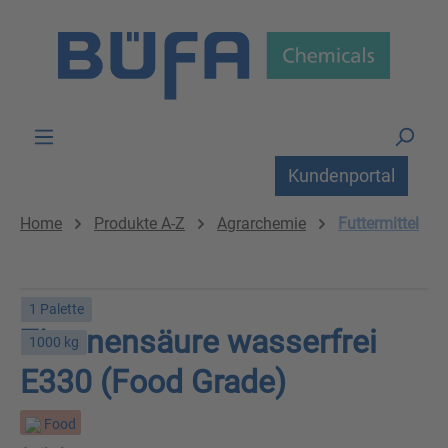
Zum Hauptinhalt springen
Kundenportal
Home
Produkte A-Z
Agrarchemie
Futtermittel
1 Palette
Zitronensäure wasserfrei
1000 kg
E330 (Food Grade)
Food