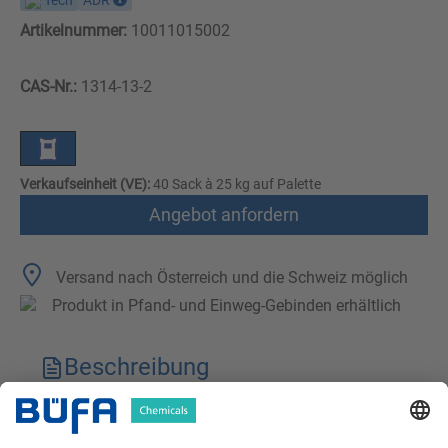
Tech
ADR
Artikelnummer:
10011015002
CAS-Nr.:
1314-13-2
Verkaufseinheit (VE):
40 Sack à 25 kg auf Palette
Angebot anfordern
Versand nach Österreich und die Schweiz möglich
Produkt in Pfand- und Einweg-Gebinden erhältlich
Beschreibung
Technische Merkmale