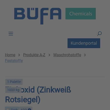
Zum Hauptinhalt springen
Kundenportal
Home
Produkte A-Z
Waschrohstoffe
Feststoffe
1 Palette
Zinkoxid (Zinkweiß
1000 kg
Rotsiegel)