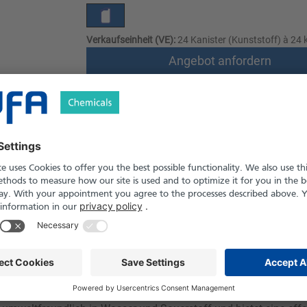
Verkaufseinheit (VE):
24 Kanister (Kunststoff) à 24 k
Angebot anfordern
Versand nach Österreich und die Schwei
Produkt in Pfand- und Einweg-Gebinden er
le
Downloads
Sicherheitshinweise
ose Flüssigkeit mit stark oxidierender Wirkung. Sie wird in der c
nsprozessen eingesetzt. Das Produkt dient zur Oxidation organ