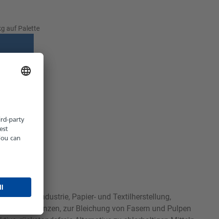
g auf Palette
z möglich
hältlich
hemischen Industrie, Papier- und Textilherstellung,
ischer Substanzen, zur Bleichung von Fasern und Pulpen