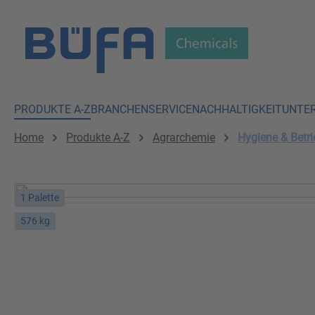
 Hauptinhalt springen
Zur Suche springen
Zur Hauptnavigation springen
PRODUKTE A-Z
BRANCHEN
SERVICE
NACHHALTIGKEIT
UNTE
Home
Produkte A-Z
Agrarchemie
Hygiene & Betri
1 Palette
576 kg