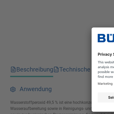
Beschreibung
Technische Merkma
Anwendung
Wasserstoffperoxid 49,5 % ist eine hochkonzentrierte, farbl
Wasseraufbereitung sowie in Reinigungs- und Desinfektio