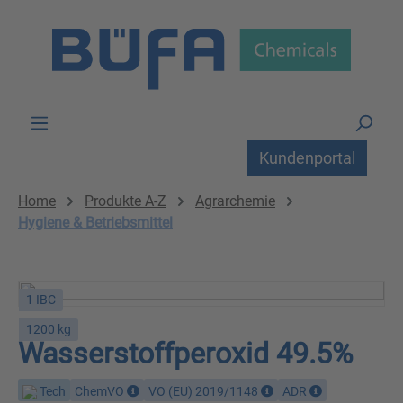
Zum Hauptinhalt springen
Kundenportal
Home
Produkte A-Z
Agrarchemie
Hygiene & Betriebsmittel
1 IBC
1200 kg
Wasserstoffperoxid 49.5%
Tech
ChemVO
VO (EU) 2019/1148
ADR