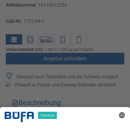
Artikelnummer:
10110612234
CAS-Nr.:
7722-84-1
Verkaufseinheit (VE):
1 IBC à 1200 kg auf Palette
Angebot anfordern
Versand nach Österreich und die Schweiz möglich
Produkt in Pfand- und Einweg-Gebinden erhältlich
Beschreibung
Technische Merkmale
Downloads