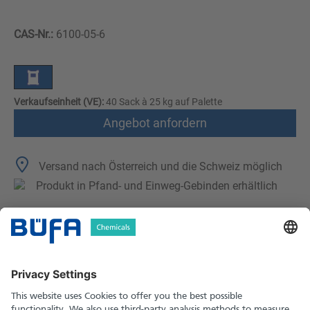
CAS-Nr.:
6100-05-6
Verkaufseinheit (VE):
40 Sack à 25 kg auf Palette
Angebot anfordern
Versand nach Österreich und die Schweiz möglich
Produkt in Pfand- und Einweg-Gebinden erhältlich
Technische Merkmale
Downloads
Sicherheitshinweise