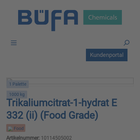
Zum Hauptinhalt springen
Kundenportal
1 Palette
1000 kg
Trikaliumcitrat-1-hydrat E
332 (ii) (Food Grade)
Food
Artikelnummer:
10114505002