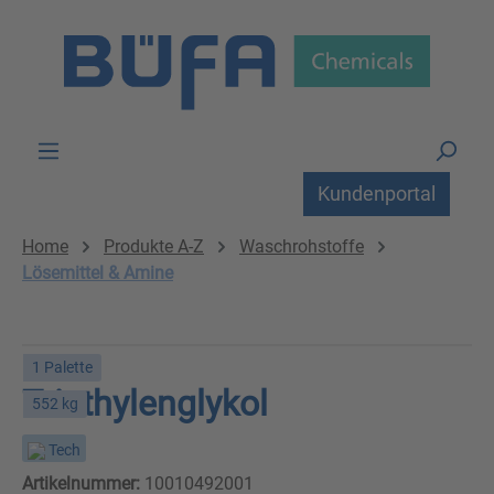
Zum Hauptinhalt springen
Kundenportal
Home
Produkte A-Z
Waschrohstoffe
Lösemittel & Amine
1 Palette
Triethylenglykol
552 kg
Tech
Artikelnummer:
10010492001