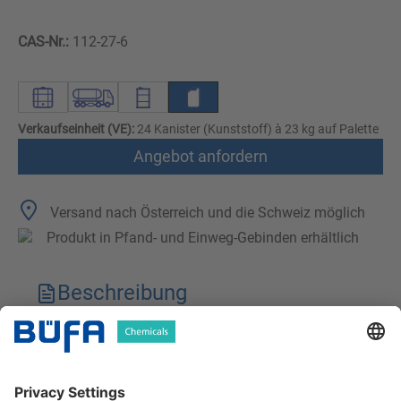
CAS-Nr.:
112-27-6
Verkaufseinheit (VE):
24 Kanister (Kunststoff) à 23 kg auf Palette
Angebot anfordern
Versand nach Österreich und die Schweiz möglich
Produkt in Pfand- und Einweg-Gebinden erhältlich
Beschreibung
Technische Merkmale
Downloads