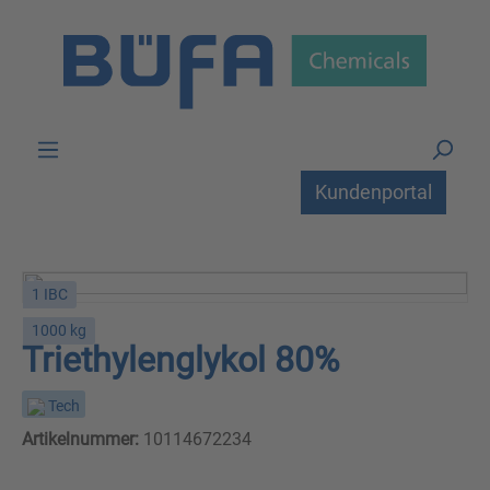
Zum Hauptinhalt springen
Kundenportal
1 IBC
1000 kg
Triethylenglykol 80%
Tech
Artikelnummer:
10114672234