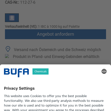
CAS-Nr.:
112-27-6
Verkaufseinheit (VE):
1 IBC à 1000 kg auf Palette
Angebot anfordern
Versand nach Österreich und die Schweiz möglich
Produkt in Pfand- und Einweg-Gebinden erhältlich
Technische Merkmale
Downloads
Sicherheitshinweise