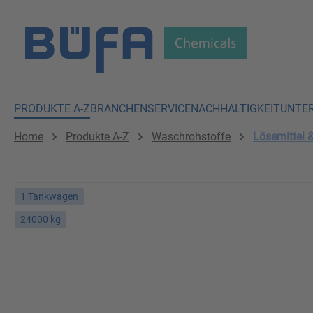
 Hauptinhalt springen
Zur Suche springen
Zur Hauptnavigation springen
PRODUKTE A-Z
BRANCHEN
SERVICE
NACHHALTIGKEIT
UNTE
Home
Produkte A-Z
Waschrohstoffe
Lösemittel 
1 Tankwagen
24000 kg