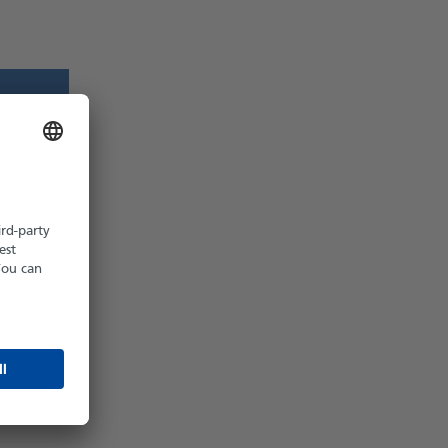
z möglich
hältlich