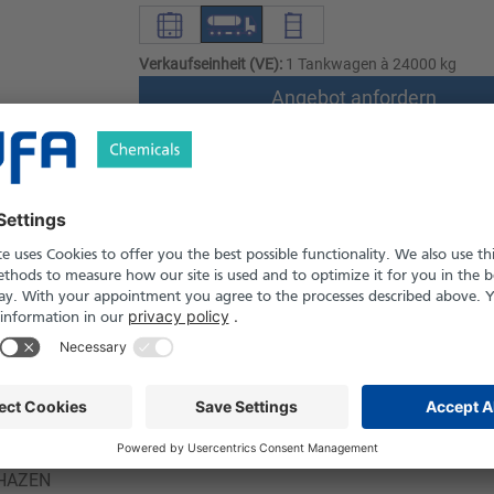
Verkaufseinheit (VE):
1 Tankwagen à 24000 kg
Angebot anfordern
Versand nach Österreich und die Schwei
Produkt in Pfand- und Einweg-Gebinden er
Sicherheitshinweise
ssig
2399
 °C
 HAZEN