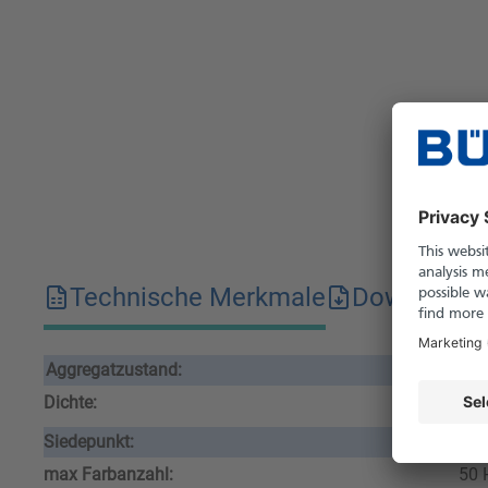
Technische Merkmale
Downloads
Aggregatzustand:
flü
Dichte:
1.1
Siedepunkt:
360
max Farbanzahl:
50