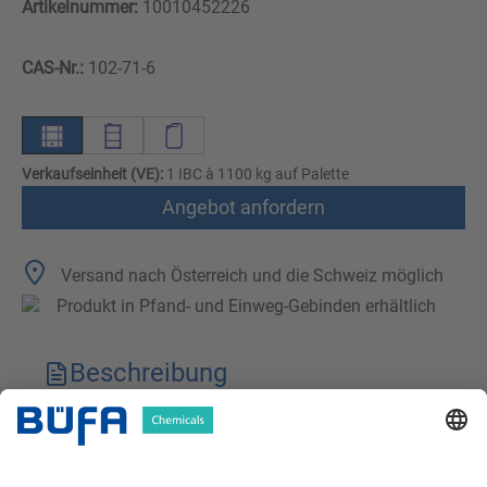
Artikelnummer:
10010452226
CAS-Nr.:
102-71-6
Verkaufseinheit (VE):
1 IBC à 1100 kg auf Palette
Angebot anfordern
Versand nach Österreich und die Schweiz möglich
Produkt in Pfand- und Einweg-Gebinden erhältlich
Beschreibung
Technische Merkmale
Downloads