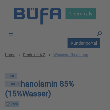
Zum Hauptinhalt springen
Kundenportal
Home
Produkte A-Z
Wasseraufbereitung
1 IBC
Triethanolamin 85%
1100 kg
(15%Wasser)
Tech