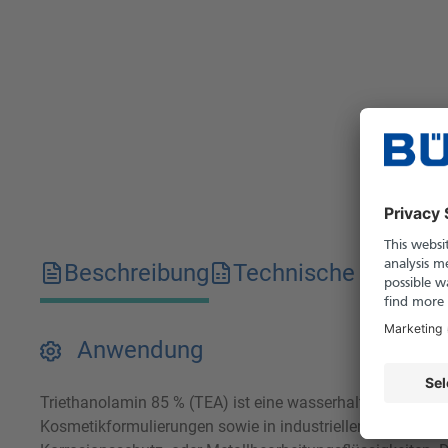
Beschreibung
Technische Merkma
Anwendung
Triethanolamin 85 % (TEA) ist eine wasserhaltige Form des
Kosmetikformulierungen sowie in industriellen Prozessen 