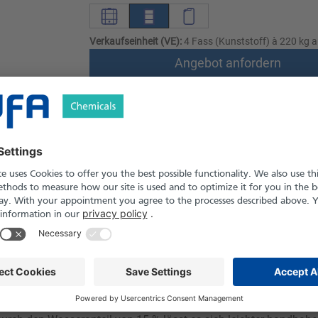
Verkaufseinheit (VE):
4 Fass (Kunststoff) à 220 kg a
Angebot anfordern
Versand nach Österreich und die Schwei
Produkt in Pfand- und Einweg-Gebinden er
le
Downloads
Sicherheitshinweise
 vielseitig einsetzbaren Neutralisationsmittels und Emulgators.
eingesetzt. Das Produkt dient zur pH-Regulierung, Stabilisierun