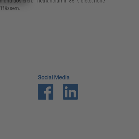
n und dosieren. Triethanolamin 85 % bietet hohe
fffässern.
Social Media