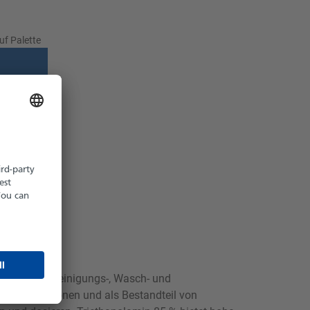
uf Palette
z möglich
hältlich
 Es wird in Reinigungs-, Wasch- und
g von Emulsionen und als Bestandteil von