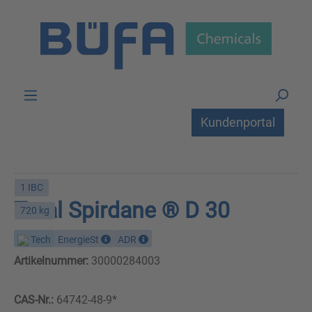
Zum Hauptinhalt springen
Kundenportal
1 IBC
Total Spirdane ® D 30
720 kg
Tech
EnergieSt
ADR
Artikelnummer:
30000284003
CAS-Nr.:
64742-48-9*