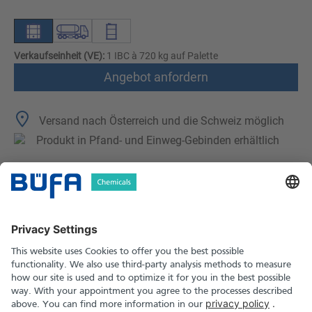
Verkaufseinheit (VE):
1 IBC à 720 kg auf Palette
Angebot anfordern
Versand nach Österreich und die Schweiz möglich
Produkt in Pfand- und Einweg-Gebinden erhältlich
Technische Merkmale
Downloads
Sicherheitshinweise