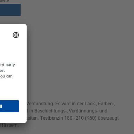
lette
z möglich
hältlich
langsamer Verdunstung. Es wird in der Lack-, Farben-,
wird bevorzugt in Beschichtungs-, Verdünnungs- und
te Trocknungszeiten. Testbenzin 180–210 (K60) überzeugt
fffässern.