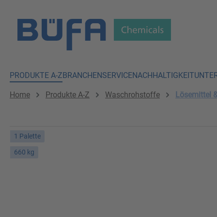
 Hauptinhalt springen
Zur Suche springen
Zur Hauptnavigation springen
PRODUKTE A-Z
BRANCHEN
SERVICE
NACHHALTIGKEIT
UNTE
Home
Produkte A-Z
Waschrohstoffe
Lösemittel 
1 Palette
660 kg