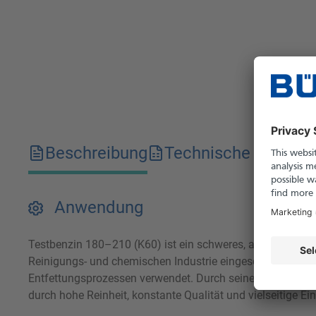
Beschreibung
Technische Merkma
Anwendung
Testbenzin 180–210 (K60) ist ein schweres, aromatenarme
Reinigungs- und chemischen Industrie eingesetzt. Das Pro
Entfettungsprozessen verwendet. Durch seine geringe Flüc
durch hohe Reinheit, konstante Qualität und vielseitige Ein