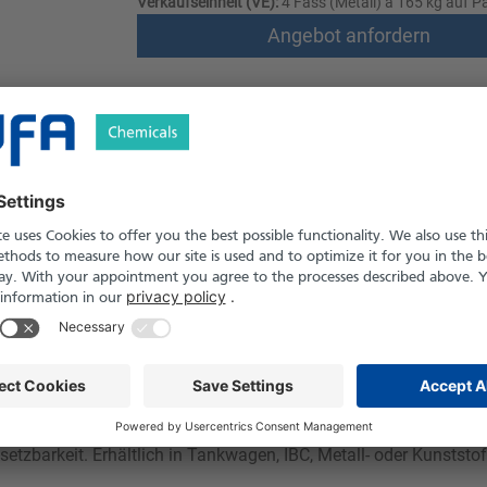
Verkaufseinheit (VE):
4 Fass (Metall) à 165 kg auf Pa
Angebot anfordern
Versand nach Österreich und die Schwei
Produkt in Pfand- und Einweg-Gebinden er
le
Downloads
Sicherheitshinweise
s Kohlenwasserstofflösungsmittel mit hohem Siedebereich und 
dukt bietet eine gute Lösekraft für Harze, Wachse und Öle und 
htigkeit sorgt es für gleichmäßige Filmbildung und kontrollier
setzbarkeit. Erhältlich in Tankwagen, IBC, Metall- oder Kunststo