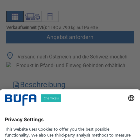
Verkaufseinheit (VE):
1 IBC à 790 kg auf Palette
Angebot anfordern
Versand nach Österreich und die Schweiz möglich
Produkt in Pfand- und Einweg-Gebinden erhältlich
Beschreibung
Technische Merkmale
Downloads
Sicherheitshinweise