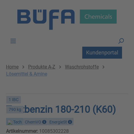
Zum Hauptinhalt springen
Kundenportal
Home
Produkte A-Z
Waschrohstoffe
Lösemittel & Amine
1 IBC
Testbenzin 180-210 (K60)
790 kg
Tech
ChemVO
EnergieSt
Artikelnummer:
10085302228