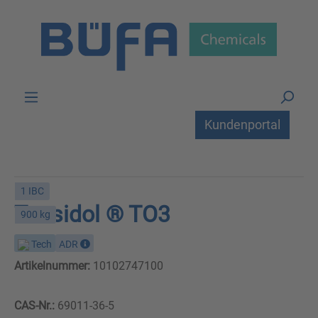
Zum Hauptinhalt springen
Kundenportal
1 IBC
Tensidol ® TO3
900 kg
Tech
ADR
Artikelnummer:
10102747100
CAS-Nr.:
69011-36-5