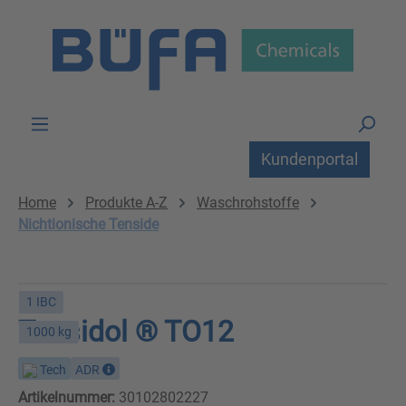
Zum Hauptinhalt springen
Kundenportal
Home
Produkte A-Z
Waschrohstoffe
Nichtionische Tenside
1 IBC
Tensidol ® TO12
1000 kg
Tech
ADR
Artikelnummer:
30102802227