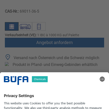
CAS-Nr.:
69011-36-5
Verkaufseinheit (VE):
1 IBC à 1000 KG auf Palette
Angebot anfordern
Versand nach Österreich und die Schweiz möglich
Produkt in Pfand- und Einweg-Gebinden erhältlich
Technische Merkmale
Downloads
Sicherheitshinweise