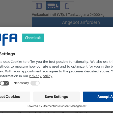
Verkaufseinheit (VE):
1 Tankwagen à 24000 kg
Angebot anfordern
Versand nach Österreich und die Schwei
Produkt in Pfand- und Einweg-Gebinden er
le
Downloads
Sicherheitshinweise
on Natriumlaurylsulfat (SLS) mit RSPO MB-Zertifizierung (Mass 
. Das Produkt wird in Wasch- und Reinigungsmitteln, Shampoos,