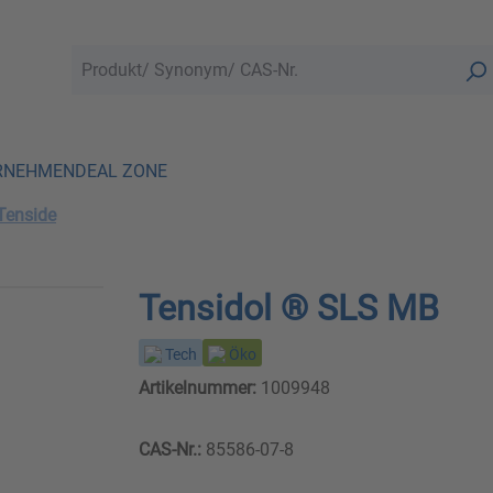
RNEHMEN
DEAL ZONE
Tenside
Tensidol ® SLS MB
Tech
Öko
Artikelnummer:
1009948
CAS-Nr.:
85586-07-8