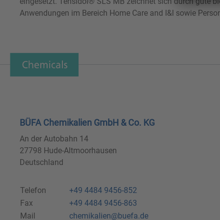
eingesetzt. Tensidol® SLS MB zeichnet sich durch gute bio
Anwendungen im Bereich Home Care and I&I sowie Personal
BÜFA Chemikalien GmbH & Co. KG
An der Autobahn 14
27798 Hude-Altmoorhausen
Deutschland
Telefon
+49 4484 9456-852
Fax
+49 4484 9456-863
Mail
chemikalien@buefa.de