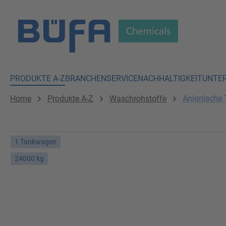
 Hauptinhalt springen
Zur Suche springen
Zur Hauptnavigation springen
PRODUKTE A-Z
BRANCHEN
SERVICE
NACHHALTIGKEIT
UNTE
Home
Produkte A-Z
Waschrohstoffe
Anionische 
1 Tankwagen
24000 kg