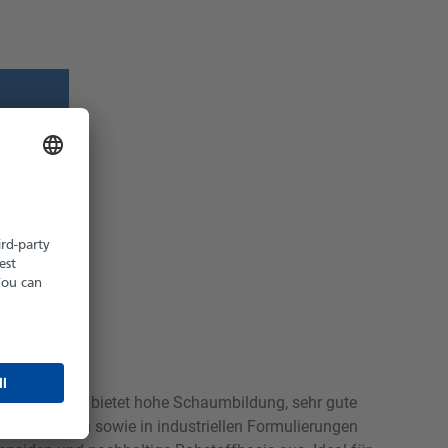
z möglich
hältlich
Balance). Es bietet hohe Schaumbildung, sehr gute
 Duschgelen sowie in industriellen Formulierungen