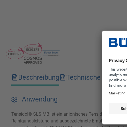
Beschreibung
Technische Merkma
Anwendung
Tensidol® SLS MB ist ein anionisches Tensid auf Basis v
Reinigungsleistung und ausgezeichnete Emulgierfähigkeit