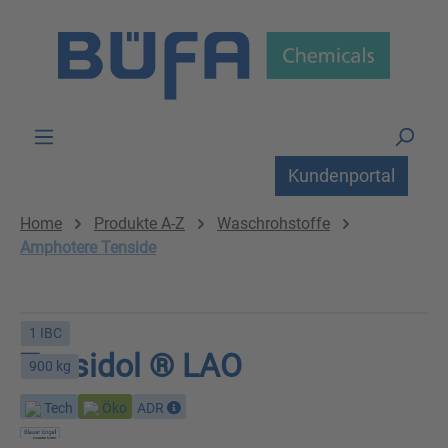
Zum Hauptinhalt springen
Kundenportal
Home
Produkte A-Z
Waschrohstoffe
Amphotere Tenside
1 IBC
Tensidol ® LAO
900 kg
Tech
Öko
ADR