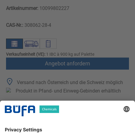
Artikelnummer:
10099802227
CAS-Nr.:
308062-28-4
Verkaufseinheit (VE):
1 IBC à 900 kg auf Palette
Angebot anfordern
Versand nach Österreich und die Schweiz möglich
Produkt in Pfand- und Einweg-Gebinden erhältlich
Technische Merkmale
Downloads