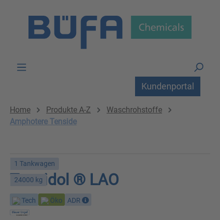
Zum Hauptinhalt springen
Kundenportal
Home
Produkte A-Z
Waschrohstoffe
Amphotere Tenside
1 Tankwagen
Tensidol ® LAO
24000 kg
Tech
Öko
ADR