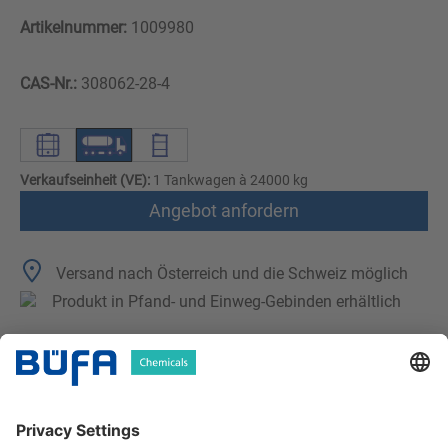
Artikelnummer:
1009980
CAS-Nr.:
308062-28-4
Verkaufseinheit (VE):
1 Tankwagen à 24000 kg
Angebot anfordern
Versand nach Österreich und die Schweiz möglich
Produkt in Pfand- und Einweg-Gebinden erhältlich
Technische Merkmale
Downloads