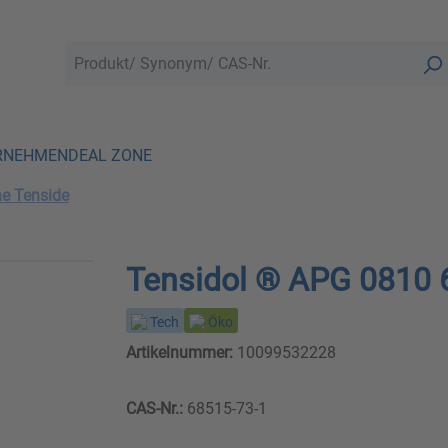
RNEHMEN
DEAL ZONE
he Tenside
Tensidol ® APG 0810
Tech
Öko
Artikelnummer:
10099532228
CAS-Nr.:
68515-73-1