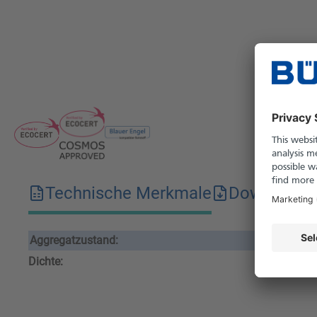
Technische Merkmale
Downloads
Aggregatzustand:
zäh
Dichte:
1.1