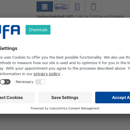
Verkaufseinheit (VE):
1 IBC à 1100 kg auf Palette
Angebot anfordern
Versand nach Österreich und die Schwei
Produkt in Pfand- und Einweg-Gebinden er
Sicherheitshinweise
flüssig
5