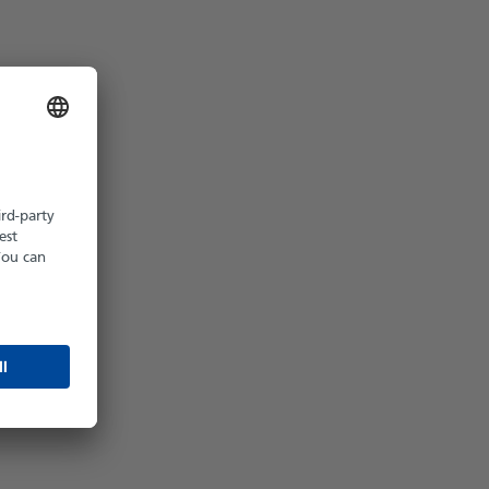
z möglich
hältlich