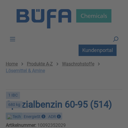
Zum Hauptinhalt springen
Kundenportal
Home
Produkte A-Z
Waschrohstoffe
Lösemittel & Amine
1 IBC
Spezialbenzin 60-95 (514)
680 kg
Tech
EnergieSt
ADR
Artikelnummer:
10092352029