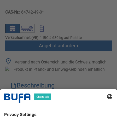
CAS-Nr.:
64742-49-0*
Verkaufseinheit (VE):
1 IBC à 680 kg auf Palette
Angebot anfordern
Versand nach Österreich und die Schweiz möglich
Produkt in Pfand- und Einweg-Gebinden erhältlich
Beschreibung
Technische Merkmale
Downloads