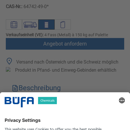
CAS-Nr.:
64742-49-0*
Verkaufseinheit (VE):
4 Fass (Metall) à 150 kg auf Palette
Angebot anfordern
Versand nach Österreich und die Schweiz möglich
Produkt in Pfand- und Einweg-Gebinden erhältlich
Beschreibung
Technische Merkmale
Downloads
Sicherheitshinweise