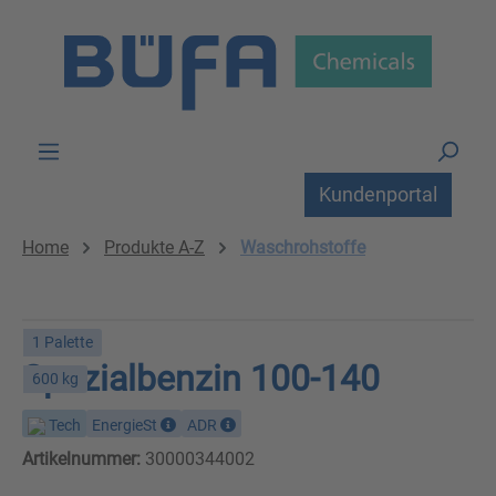
Zum Hauptinhalt springen
Kundenportal
Home
Produkte A-Z
Waschrohstoffe
1 Palette
Spezialbenzin 100-140
600 kg
Tech
EnergieSt
ADR
Artikelnummer:
30000344002