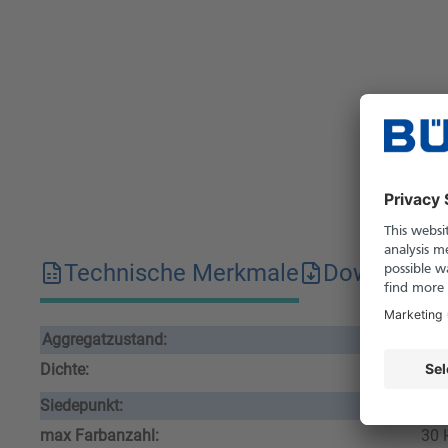
Technische Merkmale
Downloads
Aggregatzustand:
flü
Dichte:
0.7
Siedepunkt:
90-
max Farbanzahl:
30