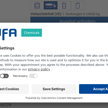
Verkaufseinheit (VE):
1 Tankwagen à 24000 kg
Angebot anfordern
Versand nach Österreich und die Schwei
Produkt in Pfand- und Einweg-Gebinden er
Sicherheitshinweise
ssig
42
165 °C
 HAZEN