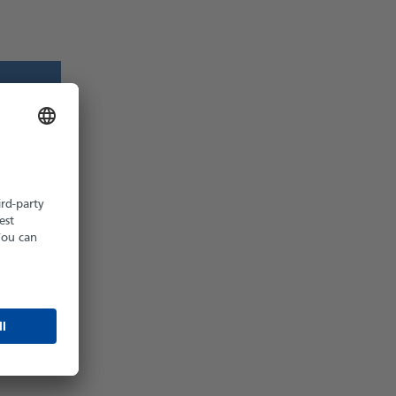
z möglich
hältlich