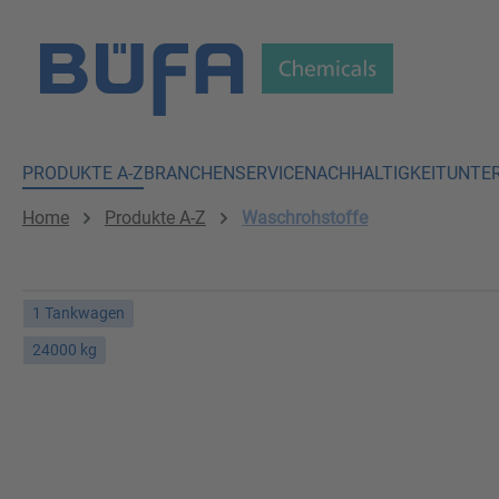
 Hauptinhalt springen
Zur Suche springen
Zur Hauptnavigation springen
PRODUKTE A-Z
BRANCHEN
SERVICE
NACHHALTIGKEIT
UNTE
Home
Produkte A-Z
Waschrohstoffe
1 Tankwagen
24000 kg