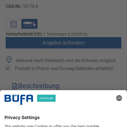
CAS-Nr.:
50-70-4
Verkaufseinheit (VE):
1 Tankwagen à 24000 kg
Angebot anfordern
Versand nach Österreich und die Schweiz möglich
Produkt in Pfand- und Einweg-Gebinden erhältlich
Beschreibung
Technische Merkmale
Downloads
Sicherheitshinweise