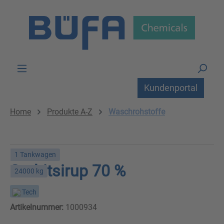
Zum Hauptinhalt springen
Kundenportal
Home
Produkte A-Z
Waschrohstoffe
1 Tankwagen
Sorbitsirup 70 %
24000 kg
Tech
Artikelnummer:
1000934