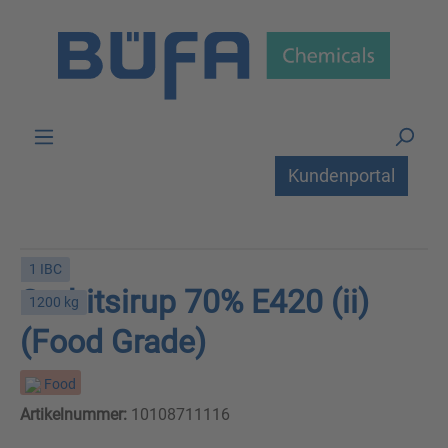
Zum Hauptinhalt springen
Kundenportal
1 IBC
Sorbitsirup 70% E420 (ii)
1200 kg
(Food Grade)
Food
Artikelnummer:
10108711116