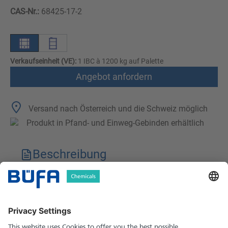
CAS-Nr.:
68425-17-2
Verkaufseinheit (VE):
1 IBC à 1200 kg auf Palette
Angebot anfordern
Versand nach Österreich und die Schweiz möglich
Produkt in Pfand- und Einweg-Gebinden erhältlich
Beschreibung
Technische Merkmale
Downloads
Sicherheitshinweise