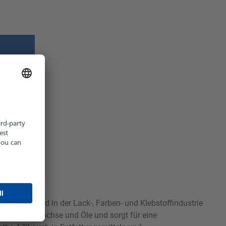
z möglich
hältlich
eich. Es wird in der Lack-, Farben- und Klebstoffindustrie
für Harze, Wachse und Öle und sorgt für eine