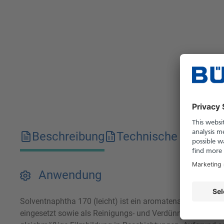
Beschreibung
Technische Merkma
Anwendung
Solventnaphtha 170 (leicht) ist ein aromatenarmes, leichtf
eingesetzt sowie als Reinigungs- und Verdünnungsmittel in