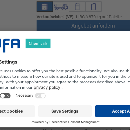
Verkaufseinheit (VE):
1 IBC à 870 kg auf Palette
Angebot anfordern
Versand nach Österreich und die Schwei
Produkt in Pfand- und Einweg-Gebinden er
le
Downloads
Sicherheitshinweise
lüchtiges Kohlenwasserstofflösungsmittel mit mittlerem Siedeber
 industriellen Prozessen. Das Produkt bietet gute Löseleistung 