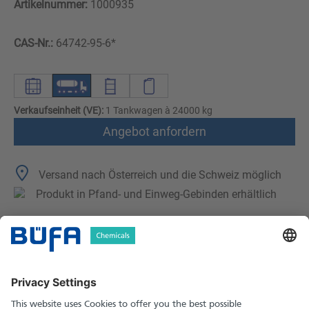
Artikelnummer:
1000935
CAS-Nr.:
64742-95-6*
Verkaufseinheit (VE):
1 Tankwagen à 24000 kg
Angebot anfordern
Versand nach Österreich und die Schweiz möglich
Produkt in Pfand- und Einweg-Gebinden erhältlich
Technische Merkmale
Downloads
Sicherheitshinweise