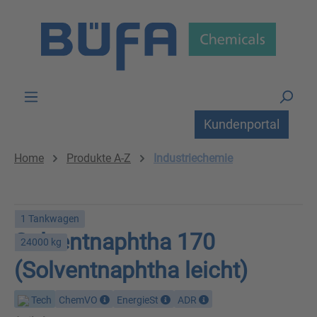
Zum Hauptinhalt springen
Kundenportal
Home
Produkte A-Z
Industriechemie
1 Tankwagen
Solventnaphtha 170
24000 kg
(Solventnaphtha leicht)
Tech
ChemVO
EnergieSt
ADR