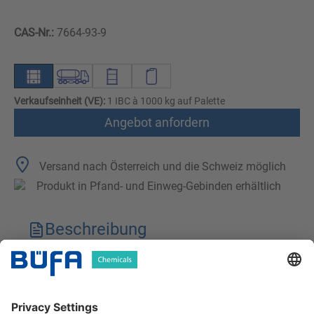
CAS-Nr.:
7664-93-9
Verkaufseinheit (VE):
1 IBC à 1000 kg auf Palette
Angebot anfordern
Versand nach Österreich und die Schweiz möglich
Produkt in Pfand- und Einweg-Gebinden erhältlich
Beschreibung
Technische Merkmale
Downloads