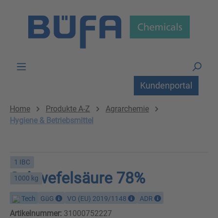
Zum Hauptinhalt springen
Kundenportal
Home
Produkte A-Z
Agrarchemie
Hygiene & Betriebsmittel
1 IBC
Schwefelsäure 78%
1000 kg
Tech
GüG
VO (EU) 2019/1148
ADR
Artikelnummer:
31000752227