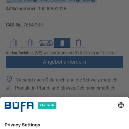
Tech
GüG
VO (EU) 2019/1148
ADR
Artikelnummer:
30000502026
CAS-Nr.:
7664-93-9
Verkaufseinheit (VE):
4 Fass (Kunststoff) à 250 kg auf Palette
Angebot anfordern
Versand nach Österreich und die Schweiz möglich
Produkt in Pfand- und Einweg-Gebinden erhältlich
Technische Merkmale
Downloads