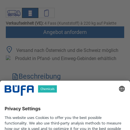
Verkaufseinheit (VE):
4 Fass (Kunststoff) à 220 kg auf Palette
Angebot anfordern
Versand nach Österreich und die Schweiz möglich
Produkt in Pfand- und Einweg-Gebinden erhältlich
Beschreibung
Technische Merkmale
Downloads
Sicherheitshinweise