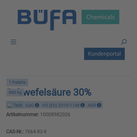
Zum Hauptinhalt springen
Kundenportal
1 Palette
Schwefelsäure 30%
880 kg
Tech
GüG
VO (EU) 2019/1148
ADR
Artikelnummer:
10008982026
CAS-Nr.:
7664-93-9