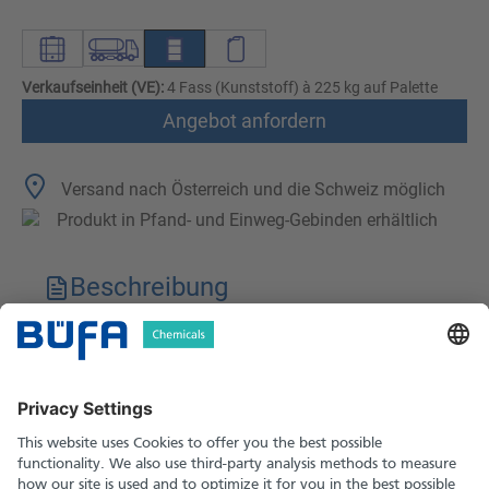
Verkaufseinheit (VE):
4 Fass (Kunststoff) à 225 kg auf Palette
Angebot anfordern
Versand nach Österreich und die Schweiz möglich
Produkt in Pfand- und Einweg-Gebinden erhältlich
Beschreibung
Technische Merkmale
Downloads
Sicherheitshinweise