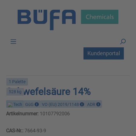
Zum Hauptinhalt springen
Kundenportal
1 Palette
Schwefelsäure 14%
528 kg
Tech
GüG
VO (EU) 2019/1148
ADR
Artikelnummer:
10107792006
CAS-Nr.:
7664-93-9