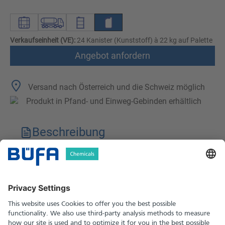
Verkaufseinheit (VE):
24 Kanister (Kunststoff) à 22 kg auf Palette
Angebot anfordern
Versand nach Österreich und die Schweiz möglich
Produkt in Pfand- und Einweg-Gebinden erhältlich
Beschreibung
Technische Merkmale
Downloads
Sicherheitshinweise