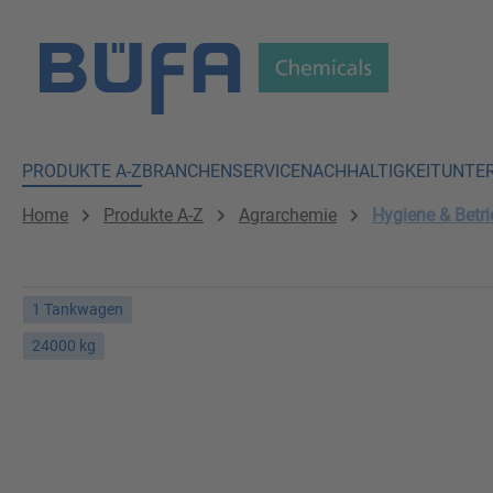
 Hauptinhalt springen
Zur Suche springen
Zur Hauptnavigation springen
PRODUKTE A-Z
BRANCHEN
SERVICE
NACHHALTIGKEIT
UNTE
Home
Produkte A-Z
Agrarchemie
Hygiene & Betri
1 Tankwagen
24000 kg