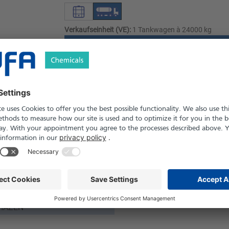
Verkaufseinheit (VE):
1 Tankwagen à 24000 kg
Angebot anfordern
Versand nach Österreich und die Schwei
Produkt in Pfand- und Einweg-Gebinden er
Sicherheitshinweise
ssig
3
 HAZEN