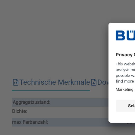
Technische Merkmale
Downloads
Aggregatzustand:
flü
Dichte:
1.0
max Farbanzahl:
20