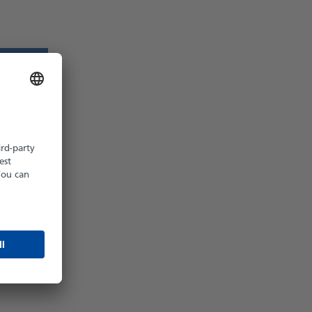
z möglich
hältlich