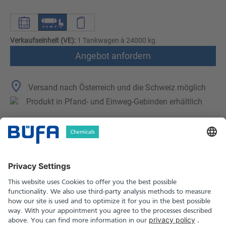
Verkaufseinheit (VE):
1 Tankwagen à 24000 kg
Angebot anfordern
Versand nach Österreich und die Schweiz möglich
Produkt in Pfand- und Einweg-Gebinden erhältlich
Technische Merkmale
Downloads
Sicherheitshinweise