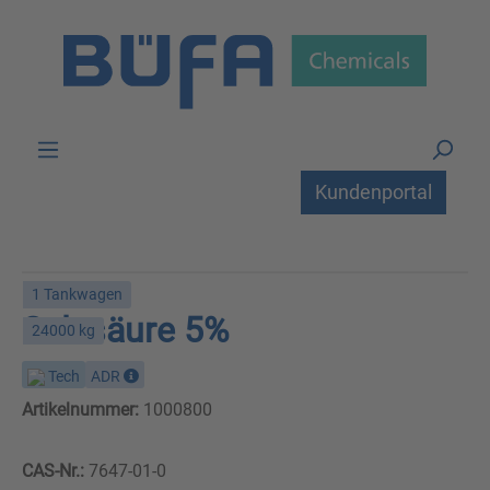
Zum Hauptinhalt springen
Kundenportal
1 Tankwagen
Salzsäure 5%
24000 kg
Tech
ADR
Artikelnummer:
1000800
CAS-Nr.:
7647-01-0