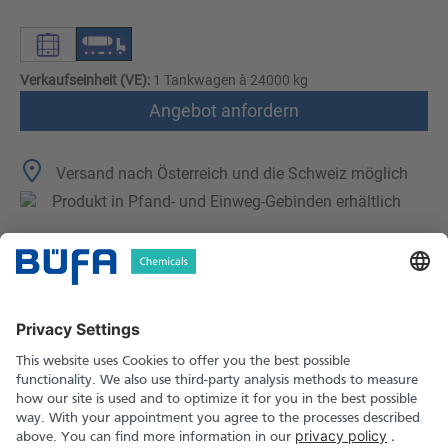
Verkaufseinheit (VE):
1 Tankwagen à 24000 kg
Angebot anfordern
Versand nach Österreich und die Schweiz möglich
Produkt in Pfand- und Einweg-Gebinden erhältlich
Technische Merkmale
Downloads
Sicherheitshinweise