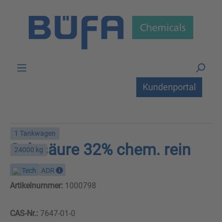
Zum Hauptinhalt springen
Kundenportal
1 Tankwagen
Salzsäure 32% chem. rein
24000 kg
Tech
ADR
Artikelnummer:
1000798
CAS-Nr.:
7647-01-0